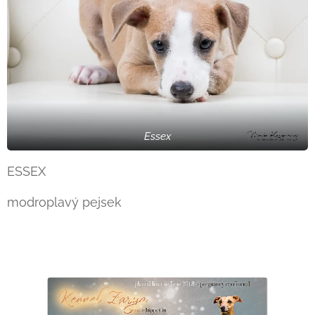
Essex
ESSEX
modroplavý pejsek