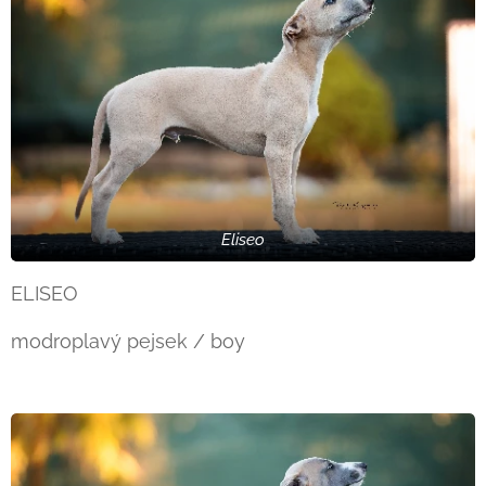
Eliseo
ELISEO
modroplavý pejsek / boy