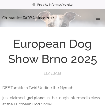
Pro více informací volejte
Ch. stanice ZARYA since 2012
European Dog
Show Brno 2025
12.04.2025
DEE Tumble n Twirl Undine the Nymph
just claimed
3rd place
in the tough intermedia class
at the European Dog Show!