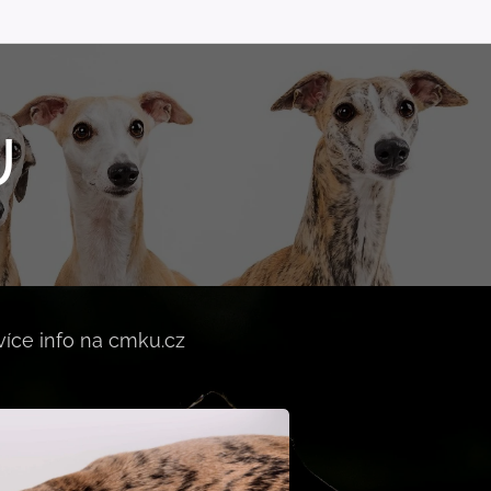
U
více info na cmku.cz