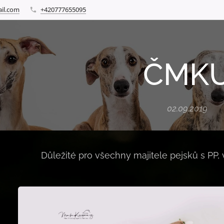
il.com
+420777655095
ČMK
02.09.2019
Důležité pro všechny majitele pejsků s PP, 