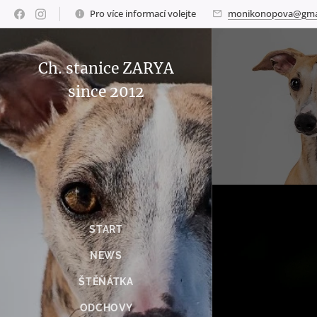
Pro více informací volejte
monikonopova@gma
Ch. stanice ZARYA
since 2012
START
NEWS
ŠTĚŇÁTKA
ODCHOVY