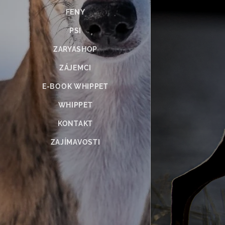
FENY
PSI
ZARYASHOP
ZÁJEMCI
E-BOOK WHIPPET
WHIPPET
KONTAKT
ZAJÍMAVOSTI