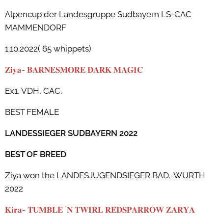
Alpencup der Landesgruppe Sudbayern LS-CAC
MAMMENDORF
1.10.2022( 65 whippets)
𝐙𝐢𝐲𝐚- 𝐁𝐀𝐑𝐍𝐄𝐒𝐌𝐎𝐑𝐄 𝐃𝐀𝐑𝐊 𝐌𝐀𝐆𝐈𝐂
Ex1, VDH, CAC,
BEST FEMALE
LANDESSIEGER SUDBAYERN 2022
BEST OF BREED
Ziya won the LANDESJUGENDSIEGER BAD.-WURTH
2022
𝐊𝐢𝐫𝐚- 𝐓𝐔𝐌𝐁𝐋𝐄 ´𝐍 𝐓𝐖𝐈𝐑𝐋 𝐑𝐄𝐃𝐒𝐏𝐀𝐑𝐑𝐎𝐖 𝐙𝐀𝐑𝐘𝐀